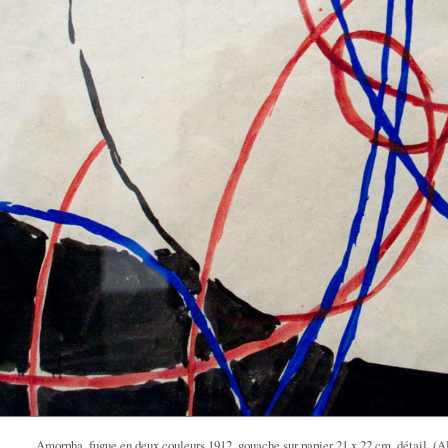
Amorpha, fugue en deux couleurs 1912, gouache sur papier 21 x 22 cm, détail. 