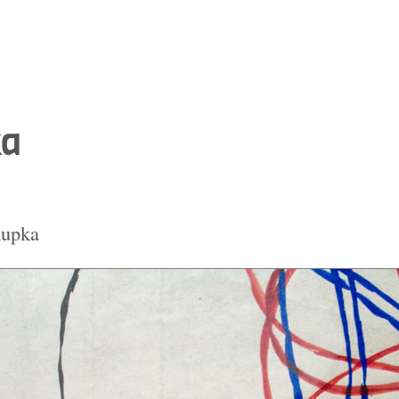
a
Kupka