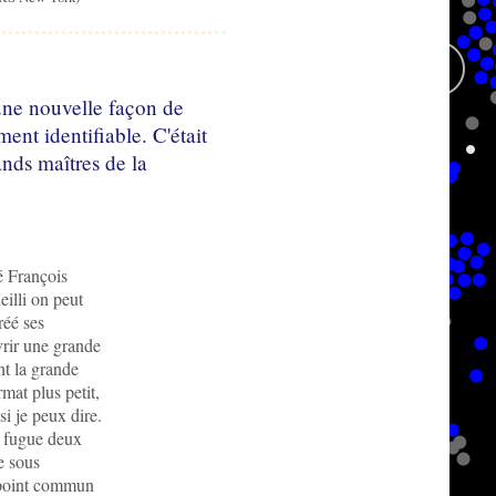
une nouvelle façon de
ent identifiable. C'était
ands maîtres de la
é François
eilli on peut
réé ses
vrir une grande
t la grande
rmat plus petit,
si je peux dire.
a fugue deux
e sous
n point commun