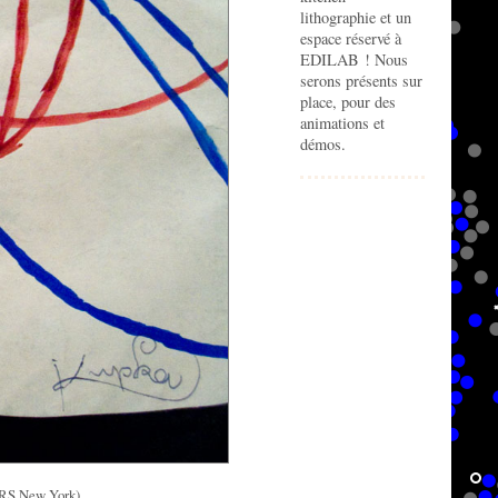
lithographie et un
espace réservé à
EDILAB ! Nous
serons présents sur
place, pour des
animations et
démos.
(ARS New York)