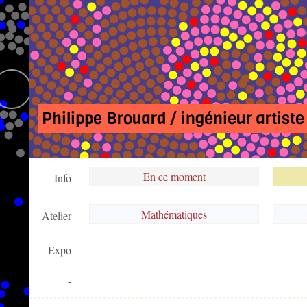
Philippe Brouard / ingénieur artiste
En ce moment
Info
Mathématiques
Atelier
Expo
-