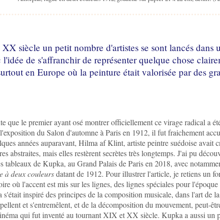
XX siècle un petit nombre d'artistes se sont lancés dans 
 l'idée de s'affranchir de représenter quelque chose clairem
urtout en Europe où la peinture était valorisée par des gr
nte que le premier ayant osé montrer officiellement ce virage radical a ét
l'exposition du Salon d'automne à Paris en 1912, il fut fraichement accu
lques années auparavant, Hilma af Klint, artiste peintre suédoise avait c
es abstraites, mais elles restèrent secrètes très longtemps. J'ai pu décou
des tableaux de Kupka, au Grand Palais de Paris en 2018, avec notammen
 à deux couleurs
datant de 1912. Pour illustrer l'article, je retiens un fo
oire où l'accent est mis sur les lignes, des lignes spéciales pour l'époque 
s'était inspiré des principes de la composition musicale, dans l'art de l
rpellent et s'entremêlent, et de la décomposition du mouvement, peut-êtr
 cinéma qui fut inventé au tournant XIX et XX siècle. Kupka a aussi u