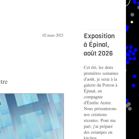
Exposition
02 mars 2023
à Épinal,
août 2026
Cet été, les deux
premières semaines
d'août, je serai à la
tre
galerie du Poiron à
Épinal, en
compagnie
d'Émilie Aizier.
Nous présenterons
nos créations
récentes. Pour ma
part, j'ai préparé
des estampes en
kitchen