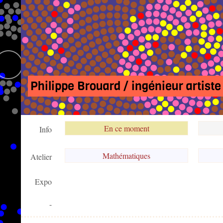
Philippe Brouard / ingénieur artiste
En ce moment
Info
Mathématiques
Atelier
Expo
-