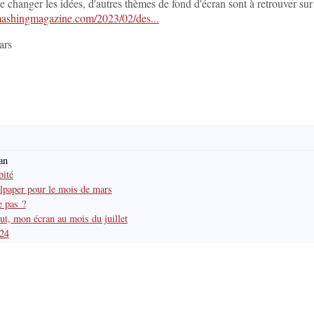
 changer les idées, d'autres thèmes de fond d'écran sont à retrouver sur 
ashingmagazine.com/2023/02/des...
ars
an
bité
paper pour le mois de mars
e pas ?
t, mon écran au mois du juillet
024