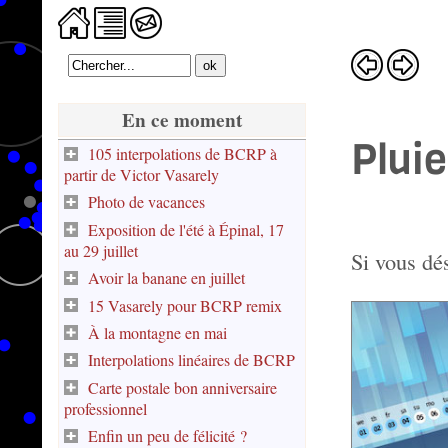
En ce moment
Pluie
105 interpolations de BCRP à
partir de Victor Vasarely
Photo de vacances
Exposition de l'été à Épinal, 17
Pour
au 29 juillet
cette
Si vous dés
exploration
Avoir la banane en juillet
Trio
graphique
de
15 Vasarely pour BCRP remix
j'utilise
vitraux
mon
À la montagne en mai
Garder
en
...
programme
son
twist
en
Interpolations linéaires de BCRP
habituel
calme
-
compagnie
Carte postale bon anniversaire
Nouveau
spline
et
En
de
fond
screen.
professionnel
rester
déambulant
l'Atelier
d'écran
Le
positif
dans
Kitchen
Enfin un peu de félicité ?
Expérimentation
pour
point
-