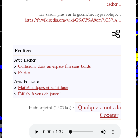
escher...
En savoir plus sur la géométrie hyperbolique :
https://fr.wikipedia.org/wiki/G%C3%A9om%C3%A...
En lien
Avec Escher
>
Collisions dans un espace fini sans bords
>
Escher
Avec Poincaré
>
Mathématiques et esthétique
>
Édilab, à vous de jouer !
Quelques mots de
Fichier joint (1307ko) :
Coxeter